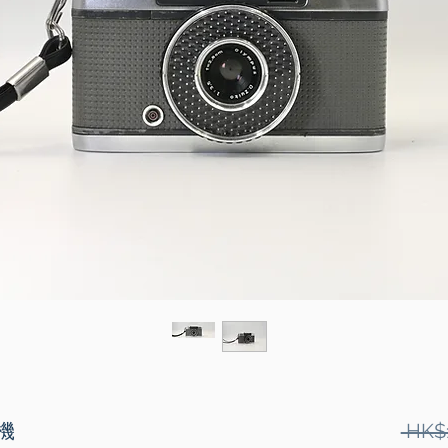
相機
 HK$