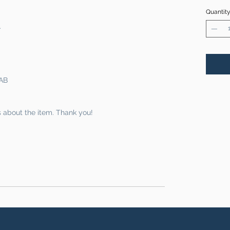
Quantit
.
AB
s about the item. Thank you!