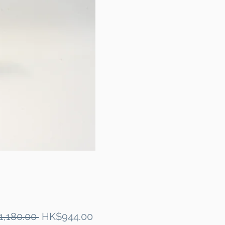
Regular
Sale
1,180.00 
HK$944.00