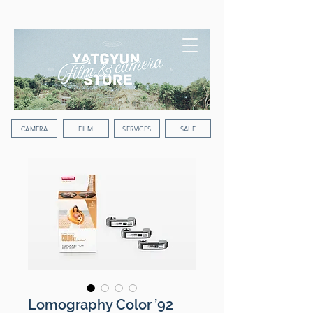
WORLDWIDE SHIPPING
CAMERA
FILM
SERVICES
SALE
Lomography Color ’92