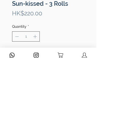
Sun-kissed - 3 Rolls
Price
HK$220.00
Quantity
*
ADD TO CART
讓照片賦予迷人 90 年代黃金時代的光
芒，讓你沉浸在懷舊之中。
以溫暖色調拍攝人像照片
擁有復古迷人柔和橙調和黃調
豐富的顆粒感，為照片增添真實性
和深度
ISO 400 中等感光度
使用常見的 C-41 沖掃