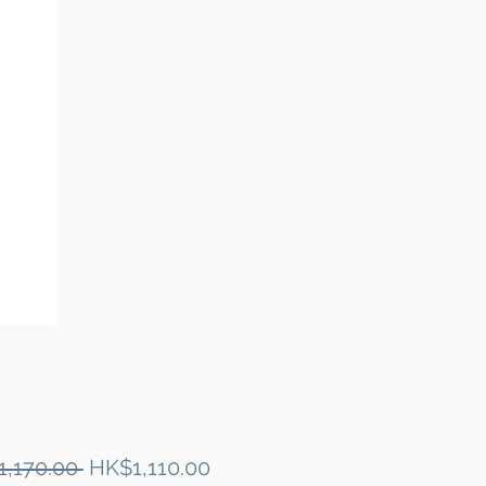
Regular
Sale
1,170.00 
HK$1,110.00