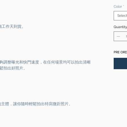
Color
*
Selec
十五個工作天到貨。
Quantit
PRE O
夠調整曝光和快門速度，在任何場景均可以拍出清晰
鬆拍出好照片。
m的主體，讓你隨時輕鬆拍出特寫微距照片。