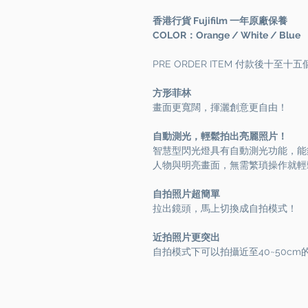
香港行貨 Fujifilm 一年原廠保養
COLOR：Orange / White / Blue
PRE ORDER ITEM 付款後十至
方形菲林
畫面更寬闊，揮灑創意更自由！
自動測光，輕鬆拍出亮麗照片！
智慧型閃光燈具有自動測光功能，能
人物與明亮畫面，無需繁瑣操作就輕
自拍照片超簡單
拉出鏡頭，馬上切換成自拍模式！
近拍照片更突出
自拍模式下可以拍攝近至40~50c