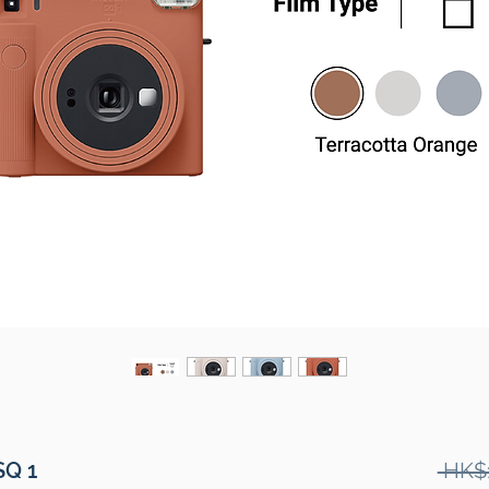
SQ 1
 HK$