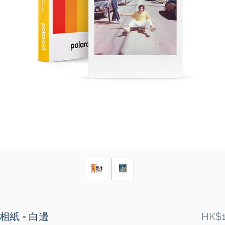
即有相紙 - 白邊
HK$1