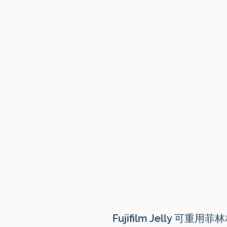
Fujifilm Jelly 可重用